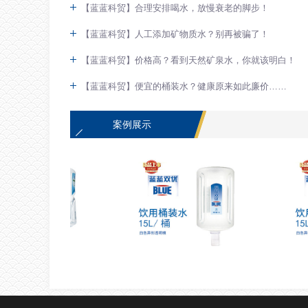
【蓝蓝科贸】合理安排喝水，放慢衰老的脚步！
【蓝蓝科贸】人工添加矿物质水？别再被骗了！
【蓝蓝科贸】价格高？看到天然矿泉水，你就该明白！
【蓝蓝科贸】便宜的桶装水？健康原来如此廉价……
案例展示
套餐
优惠套餐
蓝蓝