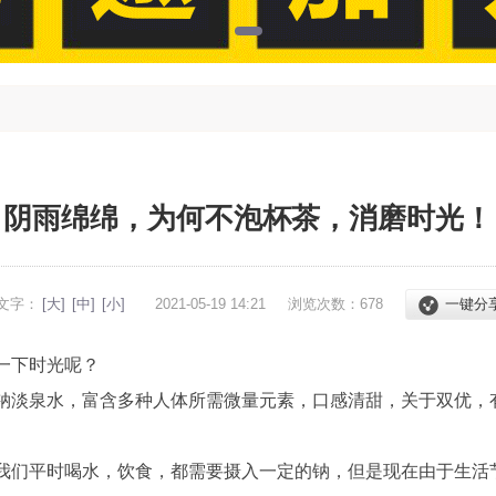
阴雨绵绵，为何不泡杯茶，消磨时光！
文字：
[大]
[中]
[小]
2021-05-19 14:21
浏览次数：
678
一键分
一下时光呢？
钠淡泉水，富含多种人体所需微量元素，口感清甜，关于双优，
我们平时喝水，饮食，都需要摄入一定的钠，但是现在由于生活