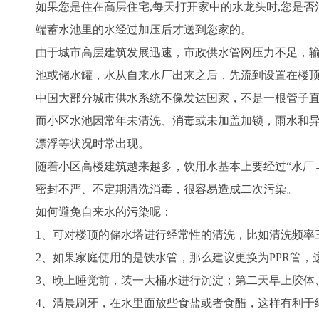
如果您是住在高层住宅,每天打开家中的水龙头时,您是
端蓄水池里的水经过加压后才送到您家的。
由于城市高层建筑发展迅速，市政供水管网压力不足，
池或储水罐，水从自来水厂出来之后，先流到设置在楼
中国大部分城市供水系统不像发达国家，不是一根管子
而小区水池因常年未清洗、消毒或未加盖加锁，雨水和
漂浮等状况时常出现。
随着小区高楼建筑越来越多，饮用水基本上要经过“水厂
密封不严、不定期清洗消毒，很容易造成二次污染。
如何避免自来水的污染呢：
1、可对楼顶的储水塔进行经常性的清洗，比如清洗频率
2、如果家庭使用的是铁水管，那么建议更换为PPR管
3、晚上睡觉前，装一大桶水进行沉淀；第二天早上胶体
4、清晨刷牙，在水里面放些食盐或者食醋，这样有利于