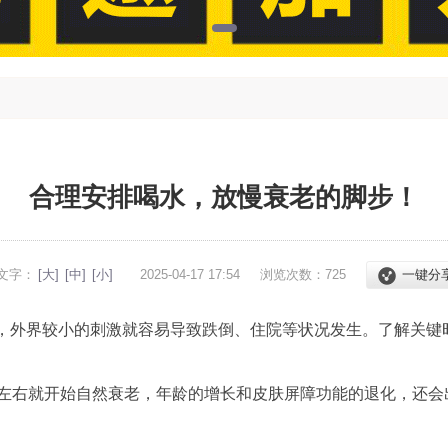
合理安排喝水，放慢衰老的脚步！
文字：
[大]
[中]
[小]
2025-04-17 17:54
浏览次数：
725
一键分
，外界较小的刺激就容易导致跌倒、住院等状况发生。了解关键
岁左右就开始自然衰老，年龄的增长和皮肤屏障功能的退化，还