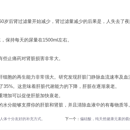
50岁后
肾过滤量开始减少，肾过滤量减少的后果是，人失去了夜间
水，保持每天的尿量在1500ml左右。
有些止痛药对肾脏损害非常大。
肝细胞的再生能力非常强大。研究发现肝脏门静脉血流速率及血流
了35%。这意味着肝脏代谢能力的下降，肝脏在逐渐衰老。
重增加可以促使肝脏加快衰老。
的水分能够支撑你的肝脏和肾脏，并且清除血液中的有毒物质等
人体十分友好的补充方式。
下一个：
偏硅酸，纯天然健康元素的载