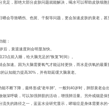
分充足，那绝大部分皮肤问题就能解决，喝水可以帮助皮肤细胞
日晒会导致晒伤、色斑、干裂等问题，更会加速皮肤的衰老，甚
功能：
5岁后，衰退速度则会明显加快。
23点前入睡，给大脑充足的“恢复”时间）。
就会加速。因为大脑需要氧气才能运转更快，而水是供氧的最重
的认知能力提高30%，并有助延缓大脑衰老。
肺功能不断下降，最终形成“老年肺”。一般到40岁时，肺部衰老会
做做深呼吸，可以加强肺脏的活动，增强肺活量。另外戒烟是保
分流失的路径之一，蓝蓝水业研究显示，哮喘症是身体需要水的一