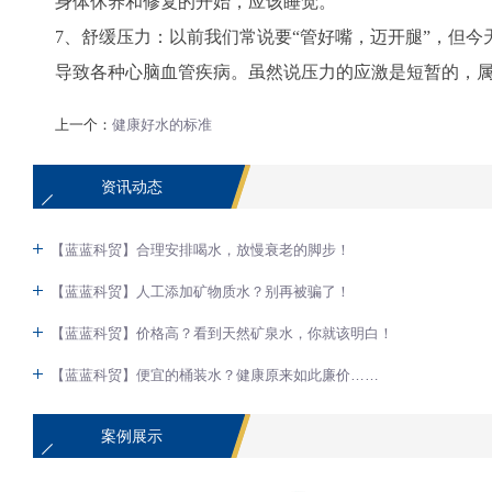
身体休养和修复的开始，应该睡觉。
7、舒缓压力：
以前我们常说要“管好嘴，迈开腿”，但今
导致各种心脑血管疾病。
虽然说压力的应激是短暂的，
上一个：
健康好水的标准
资讯动态
【蓝蓝科贸】合理安排喝水，放慢衰老的脚步！
【蓝蓝科贸】人工添加矿物质水？别再被骗了！
【蓝蓝科贸】价格高？看到天然矿泉水，你就该明白！
【蓝蓝科贸】便宜的桶装水？健康原来如此廉价……
案例展示