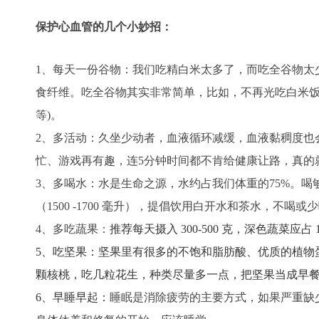
保护心血管的几个小妙招：
1、每天一份谷物：
我们吃精白米太多了，而吃全谷物太
食纤维。
吃全谷物其实非常简单，比如，不再光吃白米饭
等)。
2、多活动：
久坐少动者，血液循环减缓，血液黏稠度也
忙、游戏再有趣，连5分钟时间都不肯给健康让路，真的
3、多喝水：
水是生命之源，水约占我们体重的75%。
（1500 -1700 毫升），提倡饮用白开水和茶水，不喝
4、多吃蔬果：
推荐每天摄入 300-500 克，深色蔬菜应占
5、吃坚果：
坚果里有很多的不饱和脂肪酸、优质的植物
颗核桃，吃几粒花生，种类尽量多一点，把坚果当成早
6、早睡早起：
睡眠是消除疲劳的主要方式，如果严重缺