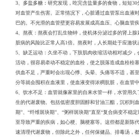
3、多盐多糖：
研究发现，吃完含盐量多的食物，短短3
对血管产生伤害。正常情况下，心脏通过血管泵出血液
巴的。不光滑的血管壁更容易发展成高血压、心脑血管
4、熬夜：
熬夜会打乱生物钟，使机体分泌过多的肾上腺
脏病的风险比正常人高1倍。
熬夜时，人长期处于应激状
5、缺乏运动：
久坐不动，下肢肌肉收缩活动相对减少，
活动，很容易牵动不稳定的血栓，使之脱落造成血栓栓
供血不足，严重时会出现心悸、头晕、头痛等不适，甚
分等就会囤积在血液里，使血液变得浓稠肮脏，在血管
6、饮水不足：血管就像家里的自来水管一样，水管用久
生的代谢废物。包括低密度胆固醇和甘油三酯，沉积到血
期”、“纤维斑块期”、“粥样斑块期”直至“复合病变不
至导致严重的疾病，如心梗、脑梗塞等。这些都是新陈
速清理代谢废物，但除此之外，任何保健品、排毒汤，